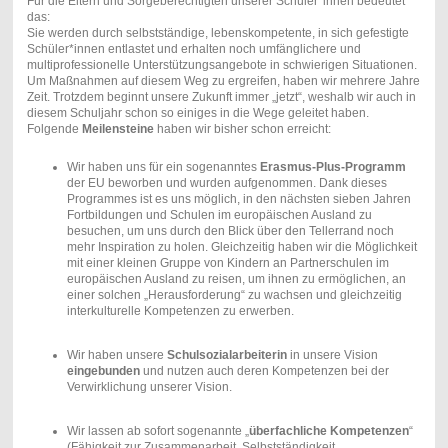
Für die Eltern und Sorgeberechtigten unserer Schüler*innen bedeutet
das:
Sie werden durch selbstständige, lebenskompetente, in sich gefestigte
Schüler*innen entlastet und erhalten noch umfänglichere und
multiprofessionelle Unterstützungsangebote in schwierigen Situationen.
Um Maßnahmen auf diesem Weg zu ergreifen, haben wir mehrere Jahre
Zeit. Trotzdem beginnt unsere Zukunft immer „jetzt“, weshalb wir auch in
diesem Schuljahr schon so einiges in die Wege geleitet haben.
Folgende
Meilensteine
haben wir bisher schon erreicht:
Wir haben uns für ein sogenanntes
Erasmus-Plus-Programm
der EU beworben und wurden aufgenommen. Dank dieses
Programmes ist es uns möglich, in den nächsten sieben Jahren
Fortbildungen und Schulen im europäischen Ausland zu
besuchen, um uns durch den Blick über den Tellerrand noch
mehr Inspiration zu holen. Gleichzeitig haben wir die Möglichkeit
mit einer kleinen Gruppe von Kindern an Partnerschulen im
europäischen Ausland zu reisen, um ihnen zu ermöglichen, an
einer solchen „Herausforderung“ zu wachsen und gleichzeitig
interkulturelle Kompetenzen zu erwerben.
Wir haben unsere
Schulsozialarbeiterin
in unsere Vision
eingebunden
und nutzen auch deren Kompetenzen bei der
Verwirklichung unserer Vision.
Wir lassen ab sofort sogenannte „
überfachliche Kompetenzen
“
(Fähigkeit zur Zusammenarbeit, Selbstständigkeit,