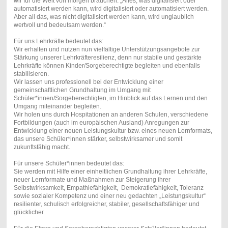
wir für die Welt von morgen brauchen: „Alles, was digitalisiert oder
automatisiert werden kann, wird digitalisiert oder automatisiert werden.
Aber all das, was nicht digitalisiert werden kann, wird unglaublich
wertvoll und bedeutsam werden.“
Für uns Lehrkräfte bedeutet das:
Wir erhalten und nutzen nun vielfältige Unterstützungsangebote zur
Stärkung unserer Lehrkräfteresilienz, denn nur stabile und gestärkte
Lehrkräfte können Kinder/Sorgeberechtigte begleiten und ebenfalls
stabilisieren.
Wir lassen uns professionell bei der Entwicklung einer
gemeinschaftlichen Grundhaltung im Umgang mit
Schüler*innen/Sorgeberechtigten, im Hinblick auf das Lernen und den
Umgang miteinander begleiten.
Wir holen uns durch Hospitationen an anderen Schulen, verschiedene
Fortbildungen (auch im europäischen Ausland) Anregungen zur
Entwicklung einer neuen Leistungskultur bzw. eines neuen Lernformats,
das unsere Schüler*innen stärker, selbstwirksamer und somit
zukunftsfähig macht.
Für unsere Schüler*innen bedeutet das:
Sie werden mit Hilfe einer einheitlichen Grundhaltung ihrer Lehrkräfte,
neuer Lernformate und Maßnahmen zur Steigerung ihrer
Selbstwirksamkeit, Empathiefähigkeit, Demokratiefähigkeit, Toleranz
sowie sozialer Kompetenz und einer neu gedachten „Leistungskultur“
resilienter, schulisch erfolgreicher, stabiler, gesellschaftsfähiger und
glücklicher.