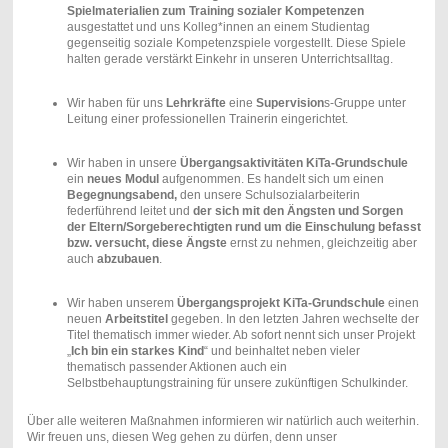
Spielmaterialien zum Training sozialer Kompetenzen
ausgestattet und uns Kolleg*innen an einem Studientag
gegenseitig soziale Kompetenzspiele vorgestellt. Diese Spiele
halten gerade verstärkt Einkehr in unseren Unterrichtsalltag.
Wir haben für uns
Lehrkräfte
eine
Supervision
s-Gruppe unter
Leitung einer professionellen Trainerin eingerichtet.
Wir haben in unsere
Übergangsaktivitäten KiTa-Grundschule
ein
neues Modul
aufgenommen. Es handelt sich um einen
Begegnungsabend,
den unsere Schulsozialarbeiterin
federführend leitet und
der sich mit den Ängsten und Sorgen
der Eltern/Sorgeberechtigten rund um die Einschulung befasst
bzw. versucht, diese Ängste
ernst zu nehmen, gleichzeitig aber
auch
abzubauen
.
Wir haben unserem
Übergangsprojekt KiTa-Grundschule
einen
neuen
Arbeitstitel
gegeben. In den letzten Jahren wechselte der
Titel thematisch immer wieder. Ab sofort nennt sich unser Projekt
„
Ich bin ein starkes Kind
“ und beinhaltet neben vieler
thematisch passender Aktionen auch ein
Selbstbehauptungstraining für unsere zukünftigen Schulkinder.
Über alle weiteren Maßnahmen informieren wir natürlich auch weiterhin.
Wir freuen uns, diesen Weg gehen zu dürfen, denn unser