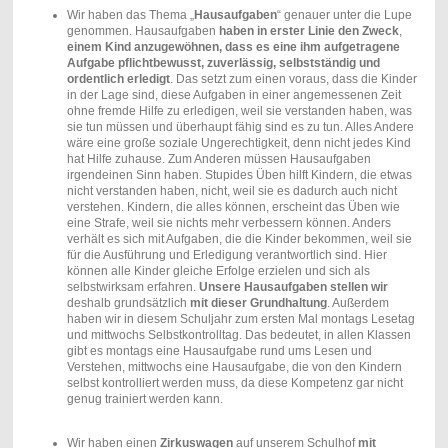
Wir haben das Thema „
Hausaufgaben
“ genauer unter die Lupe
genommen. Hausaufgaben
haben in erster Linie den Zweck
,
einem Kind anzugewöhnen, dass es eine ihm aufgetragene
Aufgabe pflichtbewusst, zuverlässig, selbstständig und
ordentlich erledigt
. Das setzt zum einen voraus, dass die Kinder
in der Lage sind, diese Aufgaben in einer angemessenen Zeit
ohne fremde Hilfe zu erledigen, weil sie verstanden haben, was
sie tun müssen und überhaupt fähig sind es zu tun. Alles Andere
wäre eine große soziale Ungerechtigkeit, denn nicht jedes Kind
hat Hilfe zuhause. Zum Anderen müssen Hausaufgaben
irgendeinen Sinn haben. Stupides Üben hilft Kindern, die etwas
nicht verstanden haben, nicht, weil sie es dadurch auch nicht
verstehen. Kindern, die alles können, erscheint das Üben wie
eine Strafe, weil sie nichts mehr verbessern können. Anders
verhält es sich mit Aufgaben, die die Kinder bekommen, weil sie
für die Ausführung und Erledigung verantwortlich sind. Hier
können alle Kinder gleiche Erfolge erzielen und sich als
selbstwirksam erfahren.
Unsere Hausaufgaben
stellen wir
deshalb grundsätzlich
mit dieser Grundhaltung
. Außerdem
haben wir in diesem Schuljahr zum ersten Mal montags Lesetag
und mittwochs Selbstkontrolltag. Das bedeutet, in allen Klassen
gibt es montags eine Hausaufgabe rund ums Lesen und
Verstehen, mittwochs eine Hausaufgabe, die von den Kindern
selbst kontrolliert werden muss, da diese Kompetenz gar nicht
genug trainiert werden kann.
Wir haben einen
Zirkuswagen
auf unserem Schulhof
mit