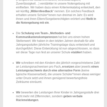
Zuverlässigkeit…) verstärkter in unsere Notengebung mit
einfließen. Wir haben dazu einen Kriterienkatalog entwickelt, den
wir künftig „
Mitlernfeedback
“ nennen. Ein solches Feedback
erhalten unsere Schüler*innen nun dreimal im Jahr. Es wird
ihnen und ihren Eltern/Sorgeberechtigten erörtert und
fließt in
die Notengebung mit ein
.
Die
Schulung von Team-, Methoden- und
Kommunikationskompetenzen
hat bei uns einen hohen
Stellenwert. Wir haben in den letzten Jahren deshalb für alle
Jahrgangsstufen jährliche Trainingstage dazu entwickelt und
durchgeführt. Diese Entwicklung ist nun abgeschlossen, so dass
wir diese Tage nun fest an unserer Schule
etabliert
haben.
Wir
schreiben mit den Kindern die jährlich vorgeschriebene Zahl
an Leistungsnachweisen pro Fach
, ersetzen
aber jeweils
einen
Leistungsnachweis durch eine alternative Form
(keine
typische Klassenarbeit), die unsere Schüler*innen etwas weniger
unter Druck setzt und ihnen genügend bewertungsfreie
Zeiträume einräumt.
Wir
bewerten die Leistungen Ihrer Kinder in Jahrgangsstufe drei
nicht mehr mit Ziffernnoten, sondern
geben verbale
Rückmeldungen
.