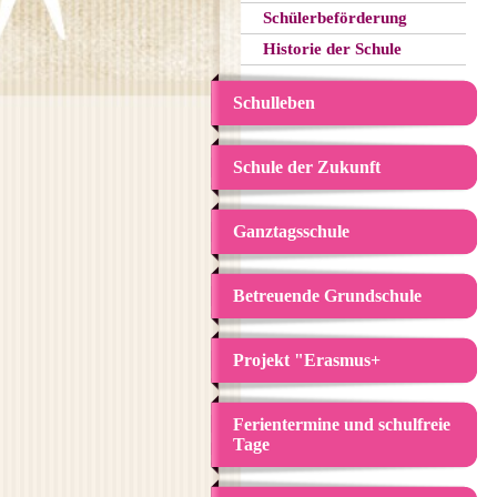
Schülerbeförderung
Historie der Schule
Schulleben
Schule der Zukunft
Ganztagsschule
Betreuende Grundschule
Projekt "Erasmus+
Ferientermine und schulfreie
Tage